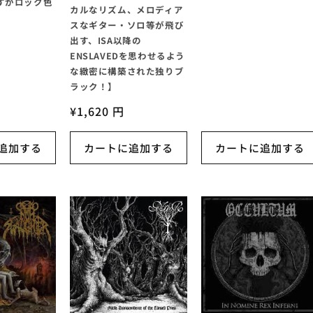
すがロック色
カルなリズム、メロディア
】
スなギター・ソロ等が飛び
出す、ISA以降の
ENSLAVEDを思わせるよう
な緻密に構築された独りブ
ラック！】
通
¥1,620 円
常
価
追加する
カートに追加する
カートに追加する
格