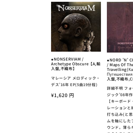
●NONSERVIAM /
●NORD 'N' 
Archetype Obscure【A,輸
/ Maps Of Th
入盤,不織布】
Travelling(К
Путешествия
マレーシア メロディック・
入盤,不織布,CB
デス’16年 EP(5曲19分程)
詳細不明 フ
通
¥1,620 円
ジック’08年作
【キーボード
常
レーションと
価
打ち込み(と思
格
ムを軸にした
ウンド。薄ら