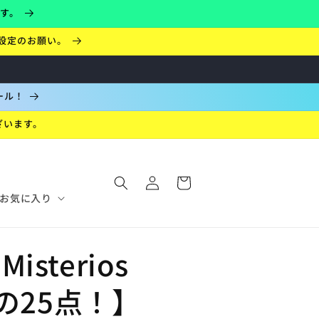
ます。
設定のお願い。
ール！
ざいます。
ロ
カ
グ
ー
イ
お気に入り
ト
ン
sterios
めの25点！】