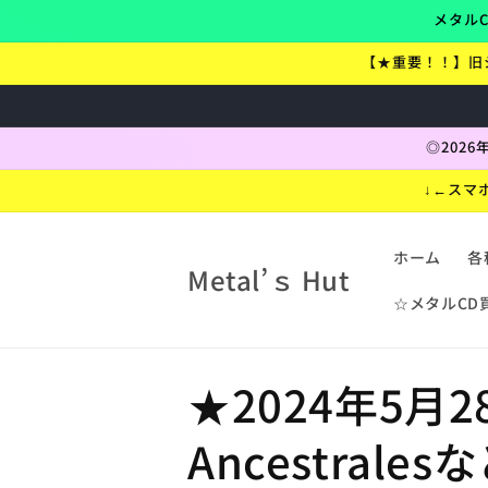
コンテ
メタルC
ンツに
進む
【★重要！！】旧
◎202
↓←スマ
ホーム
各
Metal’ｓ Hut
☆メタルCD
コ
★2024年5月28
レ
Ancestra