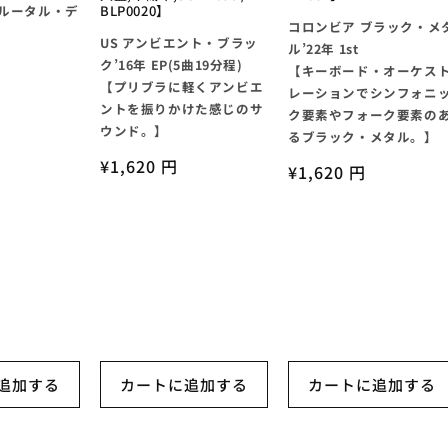
ブルータル・デ
BLP0020】
コロンビア ブラック・メ
US アンビエント・ブラッ
ル’22年 1st
ク’16年 EP(5曲19分程)
【キーボード・オーケス
【プリブラに軽くアンビエ
レーションでシンフォニ
ントを振りかけた感じのサ
ク要素やフォーク要素の
ウンド。】
るブラック・メタル。】
通
¥1,620 円
通
¥1,620 円
常
常
価
価
格
格
追加する
カートに追加する
カートに追加する