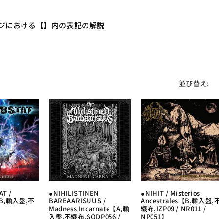
ジにおける【】内の表記の解説
並び替え:
AT /
●NIHILISTINEN
●NIHIT / Misterios
r【B,輸入盤,不
BARBAARISUUS /
Ancestrales【B,輸入盤,
】
Madness Incarnate【A,輸
織布,IZP09 / NR011 /
入盤,不織布,SODP056 /
NP051】