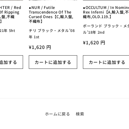
TER / Red
●NUR / Futile
●OCCULTUM / In Nomin
 Of Ripping
Transcendence Of The
Rex Inferni【A,輸入盤,不
輸入盤,不織
Cursed Ones【C,輸入盤,
織布,OLD.119.】
0】
不織布】
ポーランド ブラック・メ
1年 5ht
チリ ブラック・メタル’08
ル’18年 2nd
年 1st
通
¥1,620 円
通
¥1,620 円
常
常
価
価
追加する
カートに追加する
カートに追加する
格
格
ホームに戻る
検索