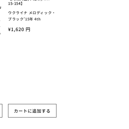
15-154】
タ
ウクライナ メロディック・
ブラック’15年 4th
ト
ッ
通
¥1,620 円
あ
常
価
格
カートに追加する