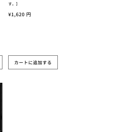
す。】
通
¥1,620 円
常
価
格
カートに追加する