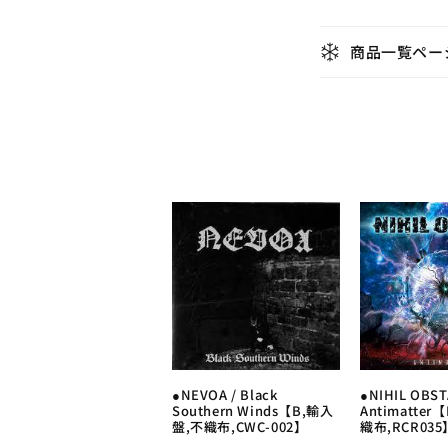
ク
折
商品一覧ペー
シ
り
た
ョ
た
み
ン
可
:
能
な
コ
ン
テ
ン
●NEVOA / Black
●NIHIL OBST
ツ
Southern Winds【B,輸入
Antimatte
盤,不織布,CWC-002】
織布,RCR035