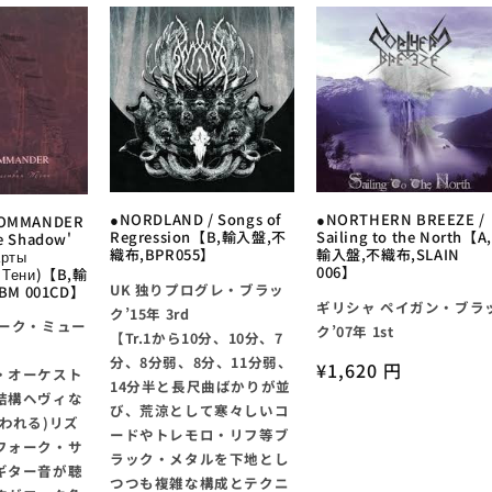
●NORDLAND / Songs of
●NORTHERN BREEZE /
COMMANDER
Regression【B,輸入盤,不
Sailing to the North【A,
e Shadow'
織布,BPR055】
輸入盤,不織布,SLAIN
арты
006】
 Тени)【B,輸
UK 独りプログレ・ブラッ
M 001CD】
ギリシャ ペイガン・ブラ
ク’15年 3rd
ォーク・ミュー
ク’07年 1st
【Tr.1から10分、10分、7
分、8分弱、8分、11分弱、
通
¥1,620 円
・オーケスト
14分半と長尺曲ばかりが並
常
結構ヘヴィな
び、荒涼として寒々しいコ
価
われる)リズ
ードやトレモロ・リフ等ブ
フォーク・サ
格
ラック・メタルを下地とし
ギター音が聴
つつも複雑な構成とテクニ