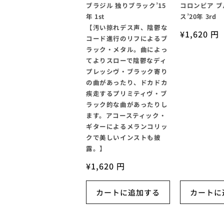
ブラジル 独りブラック’15
コロンビア 
年 1st
ス’20年 3rd
【汚い掠れデス声、陰鬱な
通
¥1,620 円
コード進行のリフによるブ
常
ラック・メタル。曲によっ
価
てよりスローで陰鬱なディ
格
プレッシヴ・ブラック寄り
の曲があったり、ドカドカ
疾走するプリミティヴ・ブ
ラック的な曲があったりし
ます。アコースティック・
ギターによるメランコリッ
クで美しいインストも披
露。】
通
¥1,620 円
常
価
カートに追加する
カートに
格