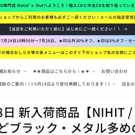
D専門店 Metal’ｓ Hutへようこそ！輸入CDと中古CDを取り扱ってい
ショップからご利用のお客様も必ずご一読ください！メールの指定受信
【当店をご利用いただく前に】はじめにご一読ください！！
6年7月24日10時00分～7月26日、★印以外30%オフ、★印は5%オフ・セ
ホの場合おしらせ等の各メニューはこのすぐ下のショップ名の左側にご
種お知らせ
☀★商品はこちらから！★☀
お問い合わせ
買取のご案内！(※5月14日より受付再開しております！)
店主の
日 新入荷商品【NIHIT / Mi
lesなどブラック・メタル多