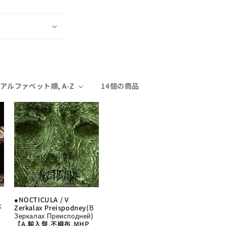
14個の商品
●NOCTICULA / V
不
Zerkalax Preispodney(В
Зеркалах Преисподней)
【A,輸入盤,不織布,MHP