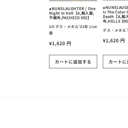
●NUNSLAUGH
●NUNSLAUGHTER / One
Is The Color
Night In Hell【A,輸入盤,
Death【A,
不織布,PACHECO 092】
布,HELLS 29
US デス・メタル’01年 Live
デス・メタル’2
盤
通
¥1,620 円
通
¥1,620 円
常
常
価
価
格
カートに追加する
カートに
格