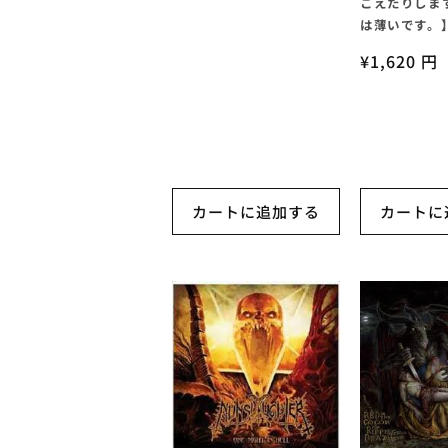
こえたりしま
は薄いです。
通
¥1,620 円
常
価
格
カートに追加する
カートに