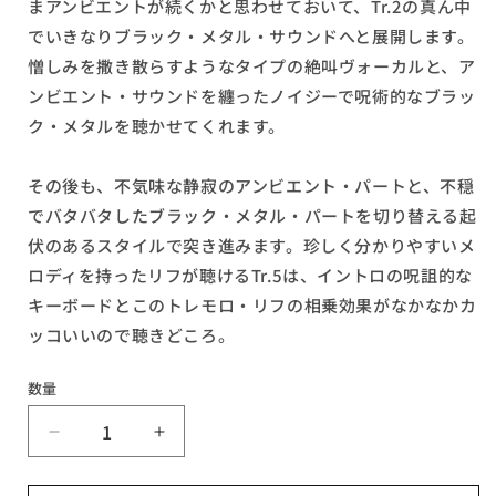
まアンビエントが続くかと思わせておいて、Tr.2の真ん中
でいきなりブラック・メタル・サウンドへと展開します。
憎しみを撒き散らすようなタイプの絶叫ヴォーカルと、ア
ンビエント・サウンドを纏ったノイジーで呪術的なブラッ
ク・メタルを聴かせてくれます。
その後も、不気味な静寂のアンビエント・パートと、不穏
でバタバタしたブラック・メタル・パートを切り替える起
伏のあるスタイルで突き進みます。珍しく分かりやすいメ
ロディを持ったリフが聴けるTr.5は、イントロの呪詛的な
キーボードとこのトレモロ・リフの相乗効果がなかなかカ
ッコいいので聴きどころ。
数量
〇
〇
ALPTHRAUM
ALPTHRAUM
/
/