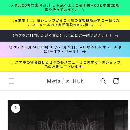
コンテ
メタルCD専門店 Metal’ｓ Hutへようこそ！輸入CDと中古CDを
ンツに
取り扱っています。
進む
【★重要！！】旧ショップからご利用のお客様も必ずご一読くだ
さい！メールの指定受信設定のお願い。
【当店をご利用いただく前に】はじめにご一読ください！！
◎2026年7月24日10時00分～7月26日、★印以外30%オフ、★印
は5%オフ・セール！
↓←スマホの場合おしらせ等の各メニューはこのすぐ下のショップ
名の左側にございます。
カ
Metal’ｓ Hut
ー
ト
折
商品情
り
報にス
た
キップ
た
み