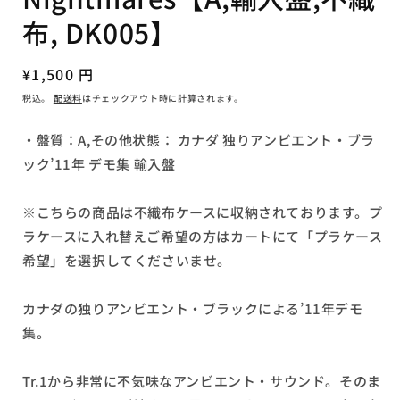
ア
布, DK005】
(1)
を
開
通
¥1,500 円
く
常
税込。
配送料
はチェックアウト時に計算されます。
価
格
・盤質：A,その他状態： カナダ 独りアンビエント・ブラ
ック’11年 デモ集 輸入盤
※こちらの商品は不織布ケースに収納されております。プ
ラケースに入れ替えご希望の方はカートにて「プラケース
希望」を選択してくださいませ。
カナダの独りアンビエント・ブラックによる’11年デモ
集。
Tr.1から非常に不気味なアンビエント・サウンド。そのま