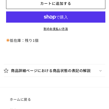
カートに追加する
Cacophonies
Cacophonies
From
From
Six
Six
Nightmares【A,
Nightmares【A,
輸
輸
別のお支払い方法
入
入
盤,
盤,
低在庫：残り1個
不
不
織
織
布,
布,
折
DK005】
DK005】
り
の
の
商品詳細ページにおける商品状態の表記の解説
数
数
た
量
量
た
を
を
み
減
増
可
ら
や
能
ホームに戻る
す
す
な