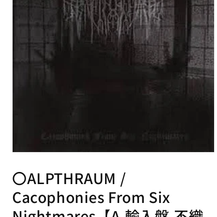
可
能
な
コ
ン
テ
ン
ツ
モ
ー
〇ALPTHRAUM /
ダ
ル
Cacophonies From Six
で
メ
デ
Nightmares【A,輸入盤,不織
ィ