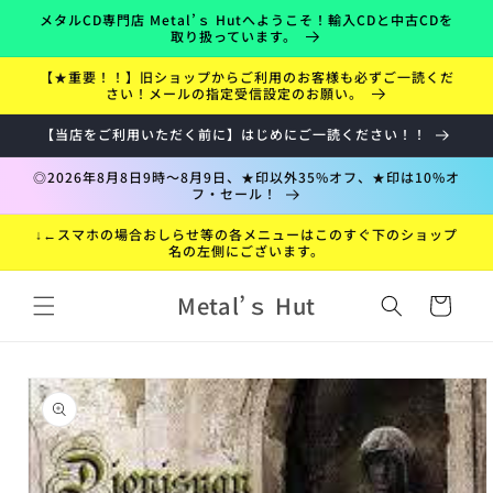
コンテ
メタルCD専門店 Metal’ｓ Hutへようこそ！輸入CDと中古CDを
ンツに
取り扱っています。
進む
【★重要！！】旧ショップからご利用のお客様も必ずご一読くだ
さい！メールの指定受信設定のお願い。
【当店をご利用いただく前に】はじめにご一読ください！！
◎2026年8月8日9時～8月9日、★印以外35%オフ、★印は10%オ
フ・セール！
↓←スマホの場合おしらせ等の各メニューはこのすぐ下のショップ
名の左側にございます。
カ
Metal’ｓ Hut
ー
ト
折
商品情
り
報にス
た
キップ
た
み