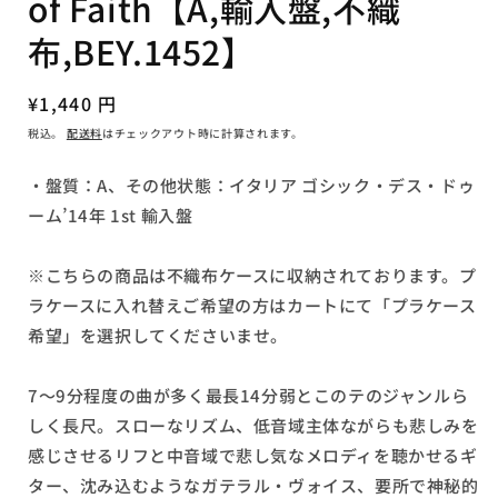
of Faith【A,輸入盤,不織
メ
デ
布,BEY.1452】
ィ
ア
(1)
通
¥1,440 円
を
常
開
税込。
配送料
はチェックアウト時に計算されます。
く
価
格
・盤質：A、その他状態：イタリア ゴシック・デス・ドゥ
ーム’14年 1st 輸入盤
※こちらの商品は不織布ケースに収納されております。プ
ラケースに入れ替えご希望の方はカートにて「プラケース
希望」を選択してくださいませ。
7～9分程度の曲が多く最長14分弱とこのテのジャンルら
しく長尺。スローなリズム、低音域主体ながらも悲しみを
感じさせるリフと中音域で悲し気なメロディを聴かせるギ
ター、沈み込むようなガテラル・ヴォイス、要所で神秘的