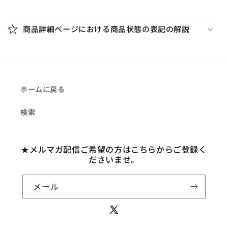
折
数
数
り
量
量
商品詳細ページにおける商品状態の表記の解説
を
を
た
減
増
た
ら
や
み
す
す
可
能
ホームに戻る
な
検索
コ
ン
テ
★メルマガ配信ご希望の方はこちらからご登録く
ン
ださいませ。
ツ
メール
X
(Twitter)