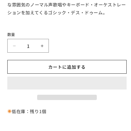
な雰囲気のノーマル声歌唱やキーボード・オーケストレー
ションを加えてくるゴシック・デス・ドゥーム。
数量
●DIONISYAN
●DIONISYAN
/
/
The
The
カートに追加する
Mystery
Mystery
of
of
Faith【A,
Faith【A,
輸
輸
入
入
盤,
盤,
不
不
低在庫：残り1個
織
織
布,BEY.1452】
布,BEY.1452】
の
の