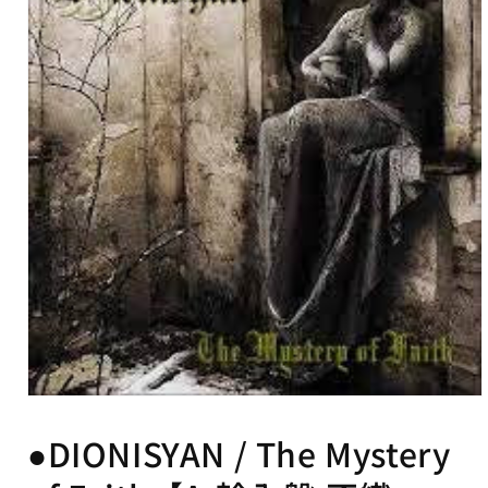
可
能
な
コ
ン
テ
ン
ツ
モ
ー
●DIONISYAN / The Mystery
ダ
ル
で