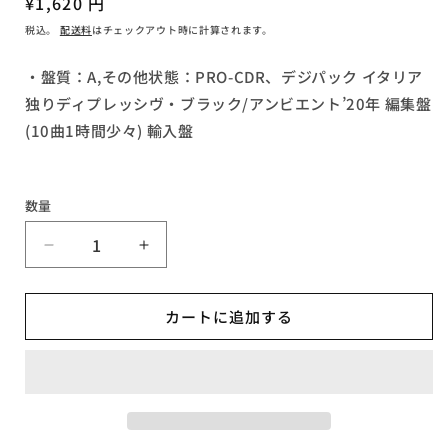
通
¥1,620 円
ア
常
税込。
配送料
はチェックアウト時に計算されます。
(1)
価
を
開
格
・盤質：A,その他状態：PRO-CDR、デジパック イタリア
く
独りディプレッシヴ・ブラック/アンビエント’20年 編集盤
(10曲1時間少々) 輸入盤
数量
〇
〇
ENSOMHET
ENSOMHET
777
777
カートに追加する
/
/
MMVII
MMVII
-
-
MMX【A,
MMX【A,
輸
輸
入
入