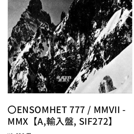
可
能
な
コ
ン
テ
ン
ツ
モ
ー
〇ENSOMHET 777 / MMVII -
ダ
ル
MMX【A,輸入盤, SIF272】
で
メ
デ
ィ