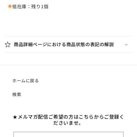
盤,
盤,
低在庫：残り1個
SIF272】
SIF272】
の
の
数
数
折
量
量
り
を
を
商品詳細ページにおける商品状態の表記の解説
減
増
た
ら
や
た
す
す
み
可
能
ホームに戻る
な
検索
コ
ン
テ
★メルマガ配信ご希望の方はこちらからご登録く
ン
ださいませ。
ツ