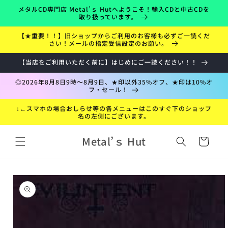
コンテ
メタルCD専門店 Metal’ｓ Hutへようこそ！輸入CDと中古CDを
ンツに
取り扱っています。
進む
【★重要！！】旧ショップからご利用のお客様も必ずご一読くだ
さい！メールの指定受信設定のお願い。
【当店をご利用いただく前に】はじめにご一読ください！！
◎2026年8月8日9時～8月9日、★印以外35%オフ、★印は10%オ
フ・セール！
↓←スマホの場合おしらせ等の各メニューはこのすぐ下のショップ
名の左側にございます。
カ
Metal’ｓ Hut
ー
ト
折
商品情
り
報にス
た
キップ
た
み