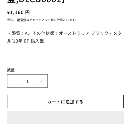
ア
(1)
通
¥1,160 円
を
常
開
税込。
配送料
はチェックアウト時に計算されます。
く
価
格
・盤質：A、その他状態：オーストラリア ブラック・メタ
ル’13年 EP 輸入盤
数量
▼EVIL
▼EVIL
INTENT
INTENT
/
/
カートに追加する
Lemuria【A,
Lemuria【A,
輸
輸
入
入
盤,DLCD0001】
盤,DLCD0001】