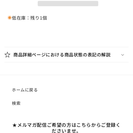
の
の
数
数
量
量
低在庫：残り1個
を
を
減
増
ら
や
折
す
す
り
商品詳細ページにおける商品状態の表記の解説
た
た
み
可
能
ホームに戻る
な
検索
コ
ン
テ
★メルマガ配信ご希望の方はこちらからご登録く
ン
ださいませ。