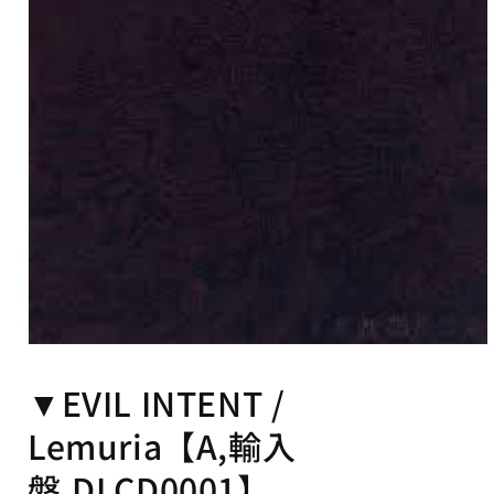
可
能
な
コ
ン
テ
ン
ツ
モ
ー
▼EVIL INTENT /
ダ
ル
Lemuria【A,輸入
で
メ
デ
盤,DLCD0001】
ィ