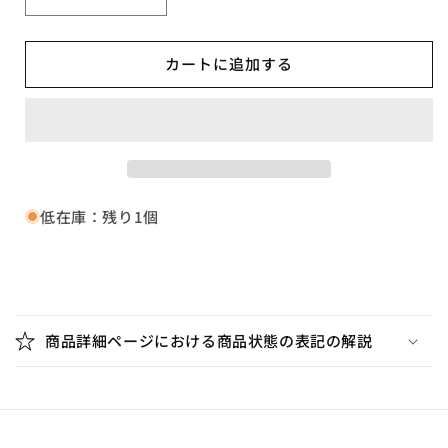
〇
〇
JORD
JORD
/
/
カートに追加する
Mane【B,
Mane【B,
輸
輸
入
入
盤,
盤,
中
中
古,NSP
古,NSP
243】
243】
低在庫：残り1個
の
の
数
数
量
量
折
を
を
り
減
増
商品詳細ページにおける商品状態の表記の解説
た
ら
や
た
す
す
み
可