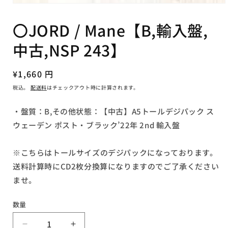
モ
ー
〇JORD / Mane【B,輸入盤,
ダ
ル
中古,NSP 243】
で
メ
デ
ィ
通
¥1,660 円
ア
常
税込。
配送料
はチェックアウト時に計算されます。
(1)
価
を
開
格
・盤質：B,その他状態：【中古】A5トールデジパック ス
く
ウェーデン ポスト・ブラック’22年 2nd 輸入盤
※こちらはトールサイズのデジパックになっております。
送料計算時にCD2枚分換算になりますのでご了承ください
ませ。
数量