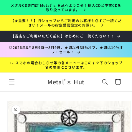
コンテ
メタルCD専門店 Metal’ｓ Hutへようこそ！輸入CDと中古CDを
ンツに
取り扱っています。
進む
【★重要！！】旧ショップからご利用のお客様も必ずご一読くだ
さい！メールの指定受信設定のお願い。
【当店をご利用いただく前に】はじめにご一読ください！！
◎2026年8月8日9時～8月9日、★印以外35%オフ、★印は10%オ
フ・セール！
↓←スマホの場合おしらせ等の各メニューはこのすぐ下のショップ
名の左側にございます。
カ
Metal’ｓ Hut
ー
ト
折
商品情
り
報にス
た
キップ
た
み