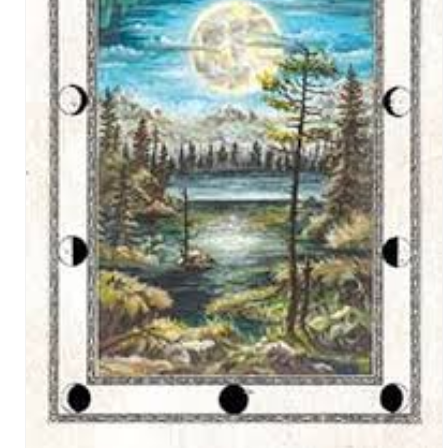
可
能
な
コ
ン
テ
ン
ツ