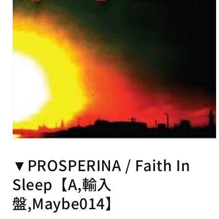
可
能
な
コ
ン
テ
ン
ツ
モ
ー
▼PROSPERINA / Faith In
ダ
ル
Sleep【A,輸入
で
メ
デ
盤,Maybe014】
ィ
ア