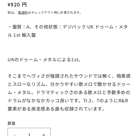
(1)
通
¥920 円
を
常
開
税込。
配送料
はチェックアウト時に計算されます。
く
価
格
・盤質：A、その他状態：デジパック UK ドゥーム・メタ
ル 1st 輸入盤
UKのドゥーム・メタルによる1st。
そこまでヘヴィさが強調されたサウンドでは無く、暗黒感
とスローなリズム、分かりやすい歌メロで聴かせるドゥー
ム・メタル。ドラマティックさのある歌メロと手数多めの
ドラムがなかなかカッコ良いです。Tr.3、7のようにR&R
要素がある疾走感ある曲も収録されています。
数量