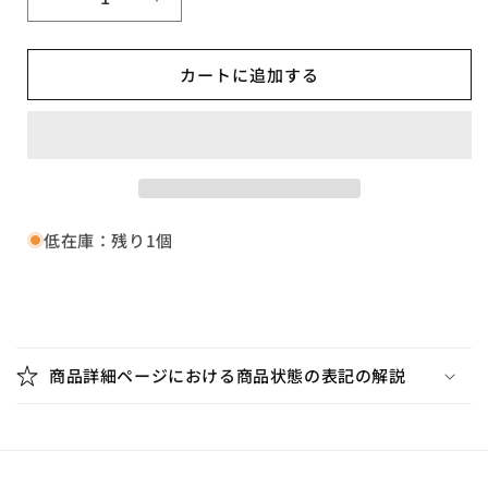
▼PROSPERINA
▼PROSPERINA
/
/
Faith
Faith
カートに追加する
In
In
Sleep【A,
Sleep【A,
輸
輸
入
入
盤,Maybe014】
盤,Maybe014】
の
の
数
数
低在庫：残り1個
量
量
を
を
減
増
折
ら
や
り
す
す
商品詳細ページにおける商品状態の表記の解説
た
た
み
可