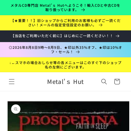
コンテ
メタルCD専門店 Metal’ｓ Hutへようこそ！輸入CDと中古CDを
ンツに
取り扱っています。
進む
【★重要！！】旧ショップからご利用のお客様も必ずご一読くだ
さい！メールの指定受信設定のお願い。
【当店をご利用いただく前に】はじめにご一読ください！！
◎2026年8月8日9時～8月9日、★印以外35%オフ、★印は10%オ
フ・セール！
↓←スマホの場合おしらせ等の各メニューはこのすぐ下のショップ
名の左側にございます。
カ
Metal’ｓ Hut
ー
ト
折
商品情
り
報にス
た
キップ
た
み