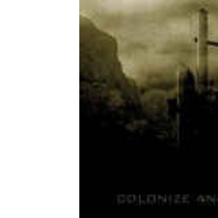
み
可
能
な
コ
ン
テ
ン
ツ