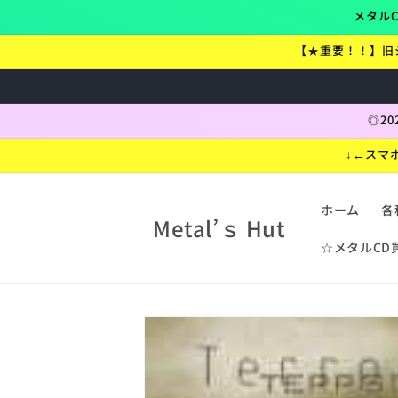
コンテ
メタルC
ンツに
進む
【★重要！！】旧
◎2
↓←スマ
ホーム
各
Metal’ｓ Hut
☆メタルCD
折
り
商品情
報にス
た
キップ
た