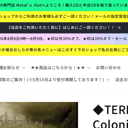
D専門店 Metal’ｓ Hutへようこそ！輸入CDと中古CDを取り扱ってい
ショップからご利用のお客様も必ずご一読ください！メールの指定受信
【当店をご利用いただく前に】はじめにご一読ください！！
026年8月8日9時～8月9日、★印以外35%オフ、★印は10%オフ・セール
ホの場合おしらせ等の各メニューはこのすぐ下のショップ名の左側にご
種お知らせ
☀★商品はこちらから！★☀
お問い合わせ
買取のご案内！(※5月14日より受付再開しております！)
店主の
◆TER
Colon