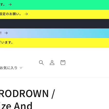
ます。
設定のお願い。
！
ざいます。
ロ
カ
グ
ー
イ
お気に入り
ト
ン
RODROWN /
ize And