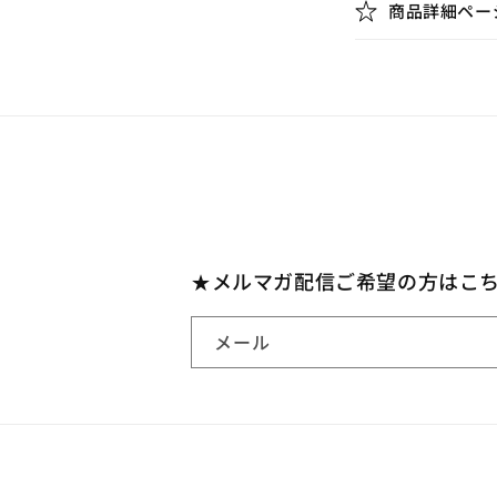
商品詳細ペー
り
た
た
み
可
能
な
コ
★メルマガ配信ご希望の方はこ
ン
テ
メール
ン
ツ