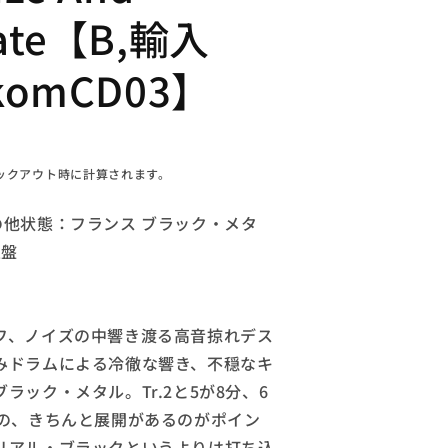
late【B,輸入
fkomCD03】
ックアウト時に計算されます。
の他状態：フランス ブラック・メタ
入盤
、ノイズの中響き渡る高音掠れデス
みドラムによる冷徹な響き、不穏なキ
ラック・メタル。Tr.2と5が8分、6
のの、きちんと展開があるのがポイン
リアル・ブラックというよりは打ち込