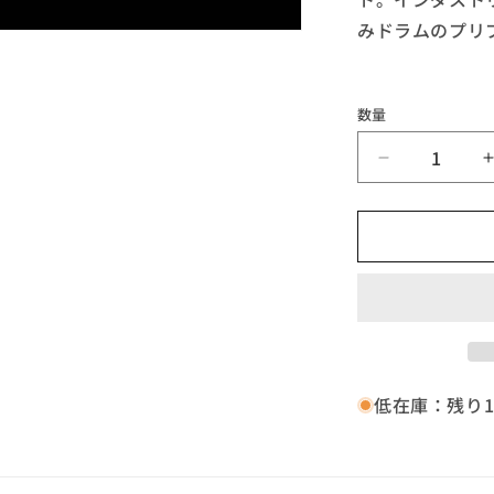
みドラムのプリ
数量
◆TERROD
/
/
Colonize
And
Regulate【B
輸
入
盤,InfkomC
の
数
低在庫：残り
量
を
減