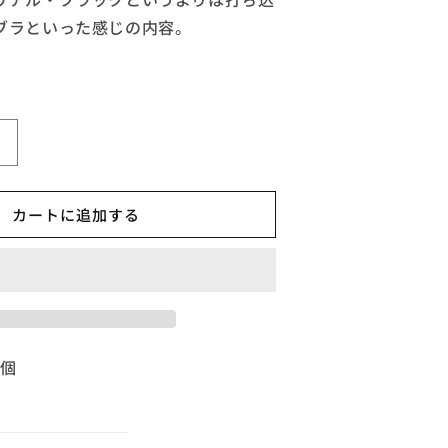
ブラといった感じの内容。
ROWN
◆TERRODROWN
Colonize
カートに追加する
And
,
Regulate【B,
輸
入
D03】
盤,InfkomCD03】
の
数
1個
量
を
増