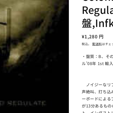
Regu
盤,In
通
¥1,280 円
常
税込。
配送料
はチェ
価
・盤質：B、そ
格
ル’08年 1st 輸
ノイジーなリフ
声絶叫、打ち込
ーボードによるブ
が13分あるも
ト。インダスト