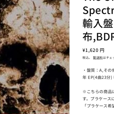
Spectr
輸入盤
布,BD
通
¥1,620 円
常
税込。
配送料
はチェ
価
・盤質：A,その
格
年 EP(4曲23分
※こちらの商品
す。プラケース
「プラケース希