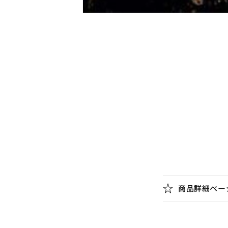
モ
ー
ダ
ル
で
メ
デ
ィ
ア
(1)
を
開
く
折
商品詳細ペー
り
た