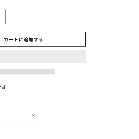
〇
REI
WOLFSSCHREI
カートに追加する
The
Unknown
Spectre
Of
Evil【A,
輸
入
1個
盤,
不
織
】
布,BDR028】
の
数
量