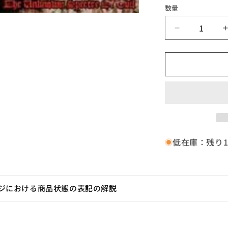
数量
〇
WOLFSSCH
/
/
The
Unknown
Spectre
Of
Evil【A,
輸
入
低在庫：残り
盤,
不
織
布,BDR028
ジにおける商品状態の表記の解説
の
数
量