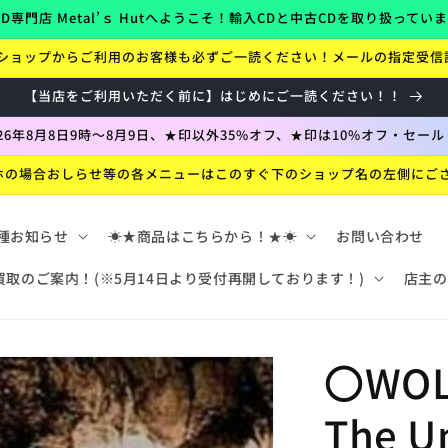
D専門店 Metal’ｓ Hutへようこそ！輸入CDと中古CDを取り扱ってい
ショップからご利用のお客様も必ずご一読ください！メールの指定受信
【当店をご利用いただく前に】はじめにご一読ください！！
026年8月8日9時～8月9日、★印以外35%オフ、★印は10%オフ・セール
ホの場合おしらせ等の各メニューはこのすぐ下のショップ名の左側にご
種お知らせ
☀★商品はこちらから！★☀
お問い合わせ
買取のご案内！(※5月14日より受付再開しております！)
店主の
〇WOL
The U