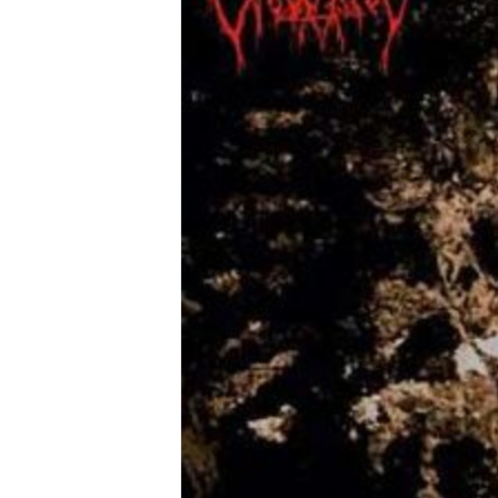
み
可
能
な
コ
ン
テ
ン
ツ