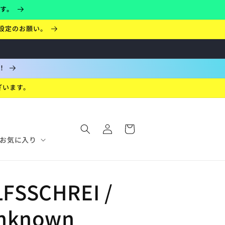
ます。
設定のお願い。
！
ざいます。
ロ
カ
グ
ー
イ
お気に入り
ト
ン
FSSCHREI /
nknown