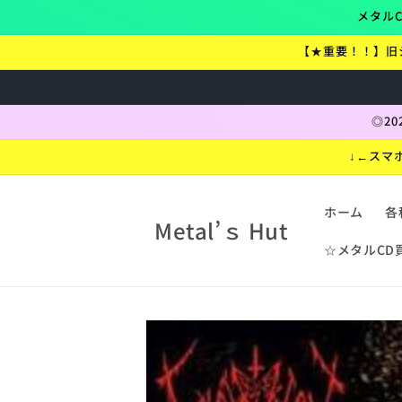
コンテ
メタルC
ンツに
進む
【★重要！！】旧
◎2
↓←スマ
ホーム
各
Metal’ｓ Hut
☆メタルCD
折
り
商品情
報にス
た
キップ
た